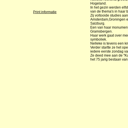
Hogeland.
In het gezin werden elf
van de thema's in haar 
Print informatie
Zij voltooide studies a
Amsterdam,Groningen e
Salzburg.
Een van haar monumenta
Gramsbergen.
Haar werk gaat over me
symboliek.
Nelleke is tevens een k
Verder startte ze het ope
iedere eerste zondag va
Ze deed mee aan de "Kun
het 75 jarig bestaan va