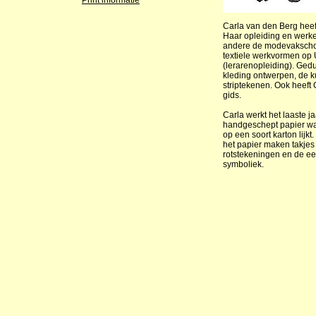
Print informatie
Carla van den Berg heef
Haar opleiding en werker
andere de modevakschoo
textiele werkvormen o
(lerarenopleiding). Gedu
kleding ontwerpen, de ku
striptekenen. Ook heeft
gids.
Carla werkt het laaste j
handgeschept papier wat
op een soort karton lijk
het papier maken takjes 
rotstekeningen en de e
symboliek.